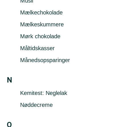
Müsli
Mælkechokolade
Mælkeskummere
Mørk chokolade
Måltidskasser
Månedsopsparinger
N
Kemitest: Neglelak
Nøddecreme
O