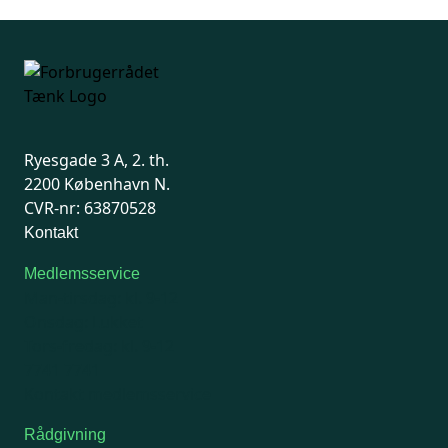
Ryesgade 3 A, 2. th.
2200 København N.
CVR-nr: 63870528
Kontakt
Medlemsservice
Man-tirsdag: kl. 9-12
Onsdag: Lukket
Tors-fredag: kl. 9-12
7741 7741
Kontakt medlemsservice
Rådgivning