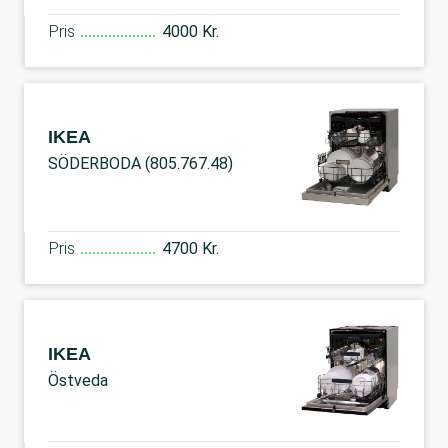
Pris
4000 Kr.
IKEA
SÖDERBODA (805.767.48)
Pris
4700 Kr.
IKEA
Östveda