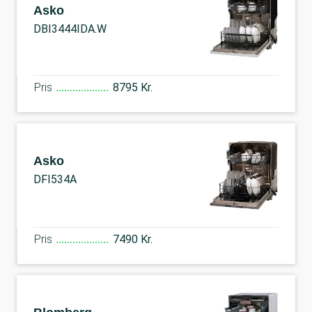
Asko
DBI3444IDA.W
Pris
8795 Kr.
Asko
DFI534A
Pris
7490 Kr.