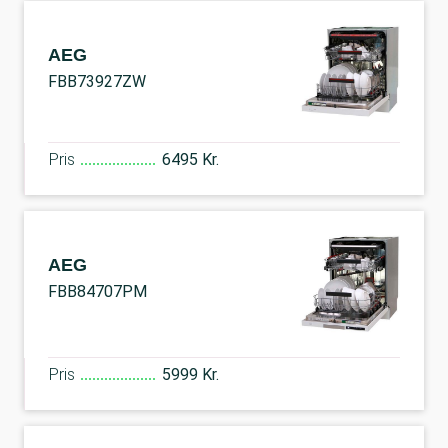
AEG
FBB73927ZW
Pris
6495 Kr.
AEG
FBB84707PM
Pris
5999 Kr.