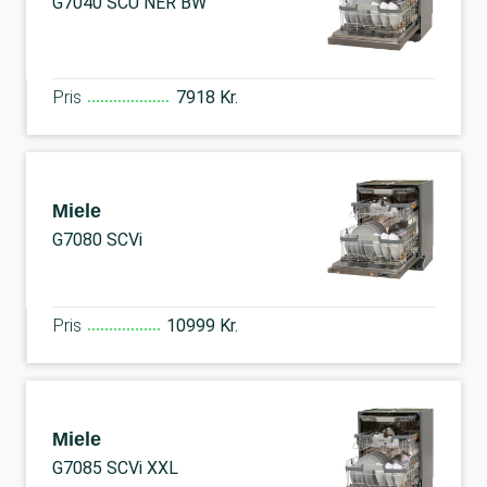
G7040 SCU NER BW
Pris
7918 Kr.
Miele
G7080 SCVi
Pris
10999 Kr.
Miele
G7085 SCVi XXL