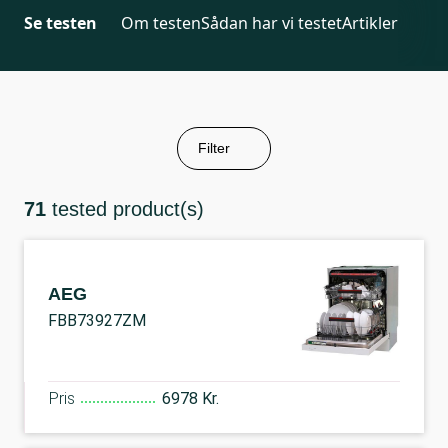
Se testen
Om testen
Sådan har vi testet
Artikler
Filter
71
tested product(s)
AEG
FBB73927ZM
Pris
6978 Kr.