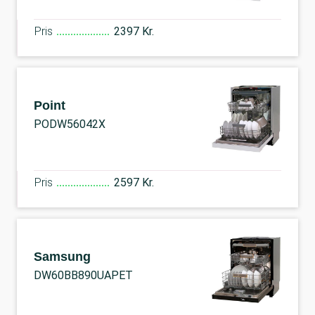
Pris
2397 Kr.
Point
PODW56042X
Pris
2597 Kr.
Samsung
DW60BB890UAPET