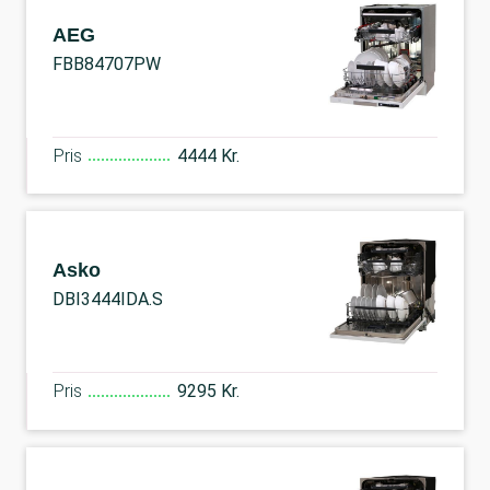
AEG
FBB84707PW
Pris
4444 Kr.
Asko
DBI3444IDA.S
Pris
9295 Kr.