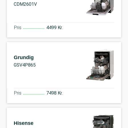
CDM2601V
Pris
4499 Kr.
Grundig
GSV4P865
Pris
7498 Kr.
Hisense