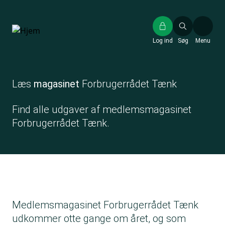
Gå
til
hovedindhold
Log ind
Søg
Menu
Læs
magasinet
Forbrugerrådet Tænk
Find alle udgaver af medlemsmagasinet
Forbrugerrådet Tænk.
Medlemsmagasinet Forbrugerrådet Tænk
udkommer otte gange om året, og som