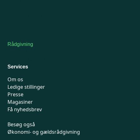
Man-tirsdag: kl. 9-12
Onsdag: Lukket
Tors-fredag: kl. 9-12
7741 7741
Kontakt medlemsservice
Rådgivning
For medlemmer: 7741 7777
Man-fredag 9-15
Services
Om os
Ledige stillinger
Presse
Magasiner
Få nyhedsbrev
Besøg også
Økonomi- og gældsrådgivning