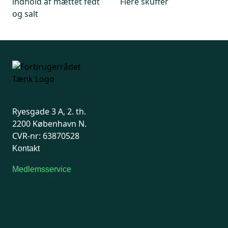
indhold af mættet fedt
Flere skuffer
og salt
Ryesgade 3 A, 2. th.
2200 København N.
CVR-nr: 63870528
Kontakt
Medlemsservice
Man-tirsdag: kl. 9-12
Onsdag: Lukket
Tors-fredag: kl. 9-12
7741 7741