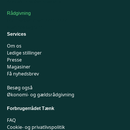
Kontakt medlemsservice
Rådgivning
For medlemmer: 7741 7777
Man-fredag 9-15
Services
Om os
Ledige stillinger
Presse
Magasiner
Få nyhedsbrev
Besøg også
Økonomi- og gældsrådgivning
Forbrugerrådet Tænk
FAQ
Cookie- og privatlivspolitik