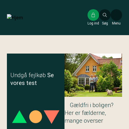
Gå
til
hovedindhold
Log ind
Søg
Menu
Undgå fejlkøb
Se
vores test
Gældfri i boligen?
Her er fælderne,
mange overser