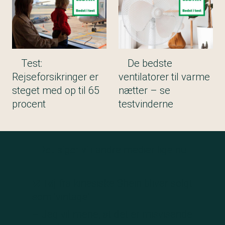
Test:
De bedste
Rejseforsikringer er
ventilatorer til varme
steget med op til 65
nætter – se
procent
testvinderne
Det siger vi
i andre medier lige nu
❌ Tøj fra kinesiske Shein bliver solgt
som 'vintage'
– Jeg vil mene, at det er misvisende