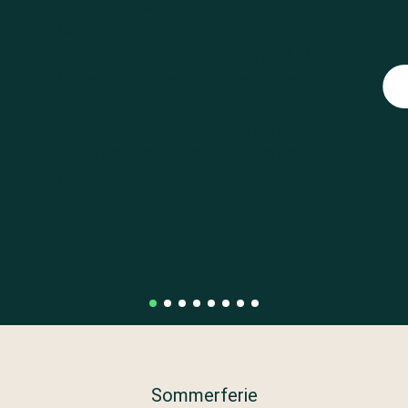
i den forstand, at man tror, man
køber et stykke gammelt
genbrugstøj, men ender med at
købe
tøj fra den laveste hylde, når
det kommer til kvalitet og miljø
.
Daniel Mathias Bager, seniorjurist i
Forbrugerrådet Tænk, til Danmarks
Radio.
Sommerferie