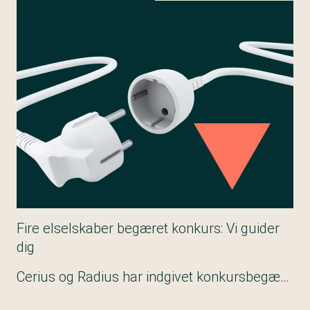
Fire elselskaber begæret konkurs: Vi guider
dig
Cerius og Radius har indgivet konkursbegæring mod Velkommen, Nettopower, Power Fuel og Vedvarende. Tre af selskaberne er under rekonstruktion. Har du penge til gode, guider vi dig til, hvad du skal gøre.