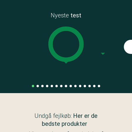
Nyeste
test
Ledningsfrie støvsugere
Undgå fejlkøb:
Her er de
bedste produkter