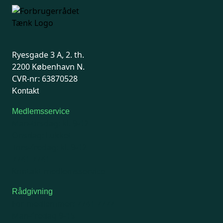
Ryesgade 3 A, 2. th.
2200 København N.
CVR-nr: 63870528
Kontakt
Medlemsservice
Man-tirsdag: kl. 9-12
Onsdag: Lukket
Tors-fredag: kl. 9-12
7741 7741
Kontakt medlemsservice
Rådgivning
For medlemmer: 7741 7777
Man-fredag 9-15