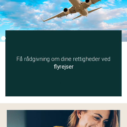
Fotokredit:
Getty Images
Få rådgivning om dine rettigheder ved
flyrejser
Få rådgivning her