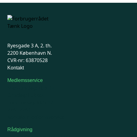
side
Ryesgade 3 A, 2. th.
2200 København N.
CVR-nr: 63870528
Kontakt
Medlemsservice
Man-tirsdag: kl. 9-12
Onsdag: Lukket
Tors-fredag: kl. 9-12
7741 7741
Kontakt medlemsservice
Rådgivning
For medlemmer: 7741 7777