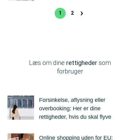
›
Sideinddeling
1
2
Nuværende
Side
Næste
side
side
Læs om dine
rettigheder
som
forbruger
Forsinkelse, aflysning eller
overbooking: Her er dine
rettigheder, hvis du skal flyve
Online shopping uden for EU: