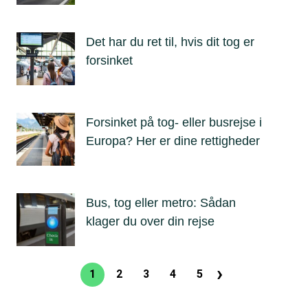
Det har du ret til, hvis dit tog er
forsinket
Forsinket på tog- eller busrejse i
Europa? Her er dine rettigheder
Bus, tog eller metro: Sådan
klager du over din rejse
›
Sideinddeling
1
2
3
4
5
Nuværende
Side
Side
Side
Side
Næste
side