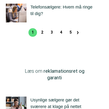
Telefonsælgere: Hvem må ringe
til dig?
›
Sideinddeling
1
2
3
4
5
Nuværende
Side
Side
Side
Side
Næste
side
side
Læs om
reklamationsret og
garanti
Usynlige sælgere gør det
sværere at klage på nettet