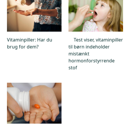
Det mener vi du bør undgå.
*Kilde: Fødevarestyrelsen
Vitaminpiller: Har du
Test viser, vitaminpiller
brug for dem?
til børn indeholder
mistænkt
hormonforstyrrende
stof