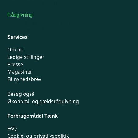
Kontakt medlemsservice
Rådgivning
For medlemmer: 7741 7777
Man-fredag 9-15
Services
Om os
Ledige stillinger
Presse
Magasiner
Få nyhedsbrev
Besøg også
Økonomi- og gældsrådgivning
Forbrugerrådet Tænk
FAQ
Cookie- og privatlivspolitik