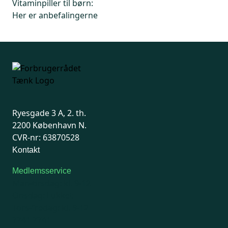
Vitaminpiller til børn:
Her er anbefalingerne
Ryesgade 3 A, 2. th.
2200 København N.
CVR-nr: 63870528
Kontakt
Medlemsservice
Man-tirsdag: kl. 9-12
Onsdag: Lukket
Tors-fredag: kl. 9-12
7741 7741