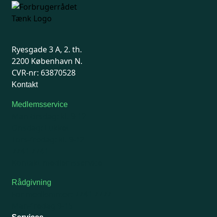
Ryesgade 3 A, 2. th.
2200 København N.
CVR-nr: 63870528
Kontakt
Medlemsservice
Man-tirsdag: kl. 9-12
Onsdag: Lukket
Tors-fredag: kl. 9-12
7741 7741
Kontakt medlemsservice
Rådgivning
For medlemmer: 7741 7777
Man-fredag 9-15