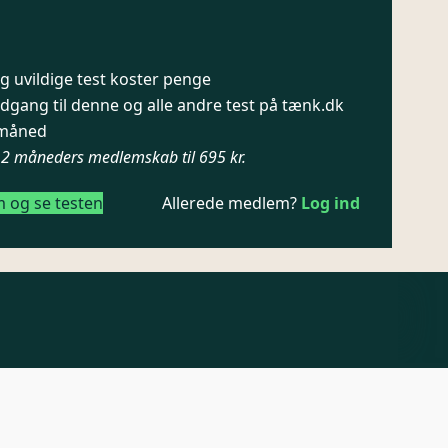
 uvildige test koster penge
dgang til denne og alle andre test på tænk.dk
/ måned
12 måneders medlemskab til 695 kr.
m og se testen
Allerede medlem?
Log ind