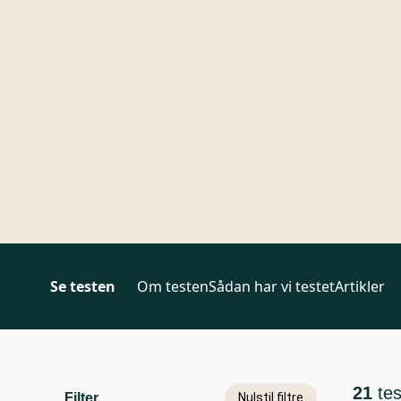
Se testen
Om testen
Sådan har vi testet
Artikler
21
te
Filter
Nulstil filtre