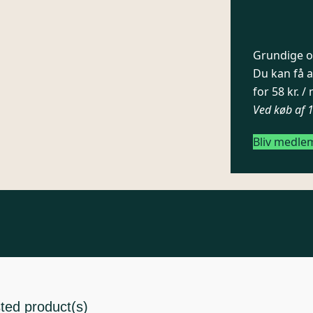
Grundige og
Du kan få a
for 58 kr. 
Ved køb af 
Bliv medle
sted product(s)