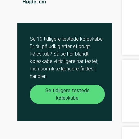
Højde, cm
Se 19 tidligere testede køleskabe
Er du på udkig efter et brugt
køleskab? Så se her blandt
køleskabe vi tidligere har testet,
men som ikke længere findes i
handlen.
Se tidligere testede
køleskabe