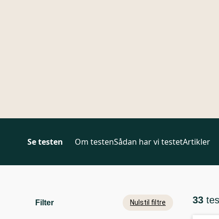
Se testen
Om testen
Sådan har vi testet
Artikler
33
te
Filter
Nulstil filtre