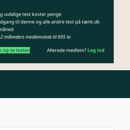
 uvildige test koster penge
dgang til denne og alle andre test på tænk.dk
/ måned
12 måneders medlemskab til 695 kr.
m og se testen
Allerede medlem?
Log ind