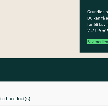
Grundige og
Du kan få a
for 58 kr. 
Ved køb af 
Bliv medle
sted product(s)