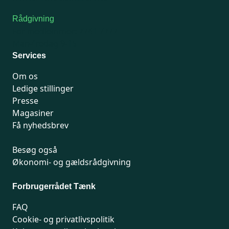
Rådgivning
For medlemmer: 7741 7777
Man-fredag 9-15
Services
Om os
Ledige stillinger
Presse
Magasiner
Få nyhedsbrev
Besøg også
Økonomi- og gældsrådgivning
Forbrugerrådet Tænk
FAQ
Cookie- og privatlivspolitik