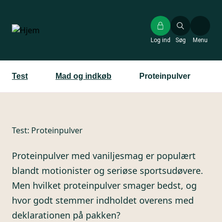
Gå
til
hovedindhold
Log ind
Søg
Menu
Test
Mad og indkøb
Proteinpulver
Test:
Proteinpulver
Proteinpulver med vaniljesmag er populært
blandt motionister og seriøse sportsudøvere.
Men hvilket proteinpulver smager bedst, og
hvor godt stemmer indholdet overens med
deklarationen på pakken?