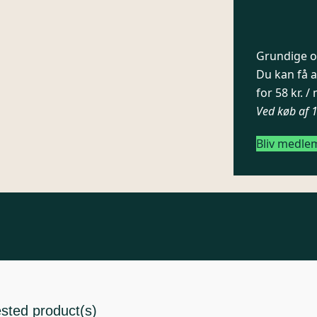
Grundige og
Du kan få a
for 58 kr. 
Ved køb af 
Bliv medle
ested product(s)