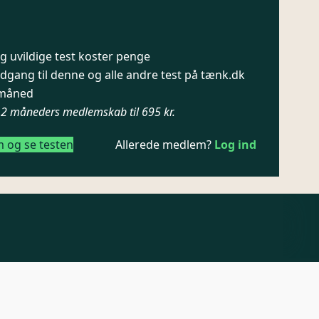
 uvildige test koster penge
dgang til denne og alle andre test på tænk.dk
/ måned
12 måneders medlemskab til 695 kr.
m og se testen
Allerede medlem?
Log ind