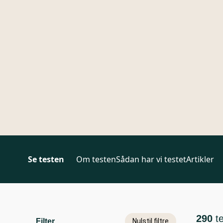
Se testen
Om testen
Sådan har vi testet
Artikler
290
t
Filter
Nulstil filtre