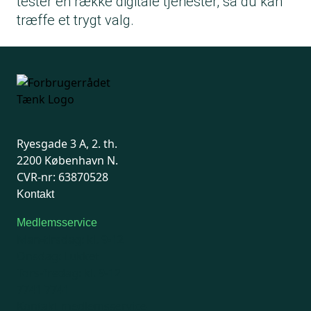
tester en række digitale tjenester, så du kan
træffe et trygt valg.
Ryesgade 3 A, 2. th.
2200 København N.
CVR-nr: 63870528
Kontakt
Medlemsservice
Man-tirsdag: kl. 9-12
Onsdag: Lukket
Tors-fredag: kl. 9-12
7741 7741
Kontakt medlemsservice