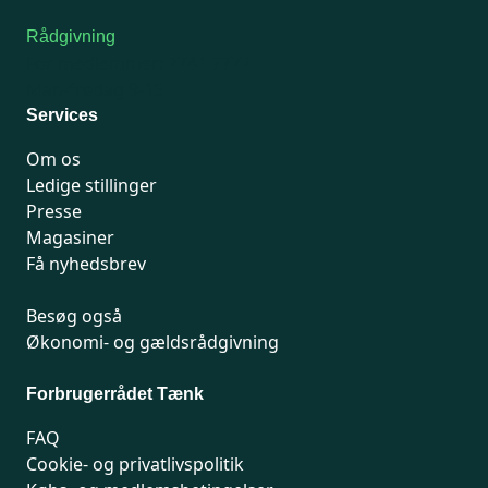
Rådgivning
For medlemmer: 7741 7777
Man-fredag 9-15
Services
Om os
Ledige stillinger
Presse
Magasiner
Få nyhedsbrev
Besøg også
Økonomi- og gældsrådgivning
Forbrugerrådet Tænk
FAQ
Cookie- og privatlivspolitik