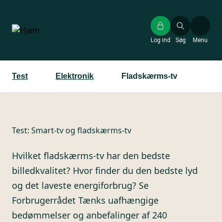
Gå
til
hovedindhold
Log ind
Søg
Menu
Test
Elektronik
Fladskærms-tv
Test:
Smart-tv og fladskærms-tv
Hvilket fladskærms-tv har den bedste
billedkvalitet? Hvor finder du den bedste lyd
og det laveste energiforbrug? Se
Forbrugerrådet Tænks uafhængige
bedømmelser og anbefalinger af 240