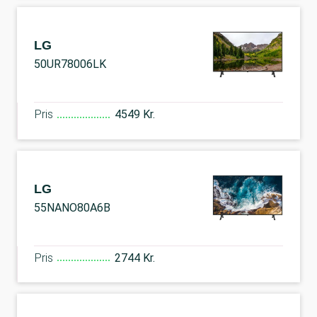
LG
50UR78006LK
Pris
4549 Kr.
LG
55NANO80A6B
Pris
2744 Kr.