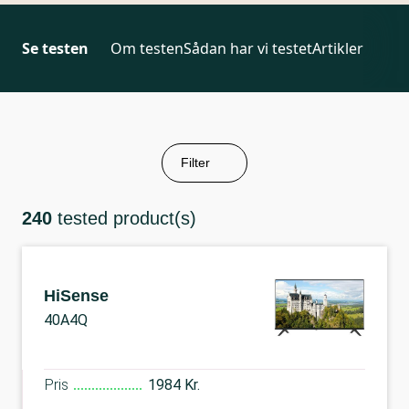
Se testen
Om testen
Sådan har vi testet
Artikler
Filter
240
tested product(s)
HiSense
40A4Q
Pris
1984 Kr.