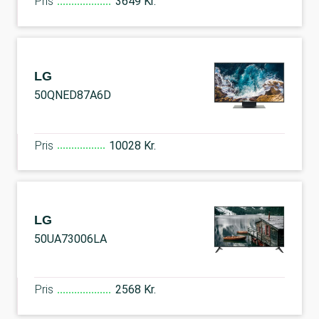
Pris
3649 Kr.
LG
50QNED87A6D
Pris
10028 Kr.
LG
50UA73006LA
Pris
2568 Kr.