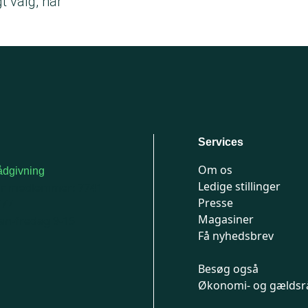
gt valg, når
Services
Om os
dgivning
Ledige stillinger
or medlemmer: 7741
Presse
777
Magasiner
n-fredag 9-15
Få nyhedsbrev
Besøg også
Økonomi- og gældsr