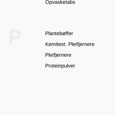
Opvasketabs
P
Plantebøffer
Kemitest: Pletfjernere
Pletfjernere
Proteinpulver