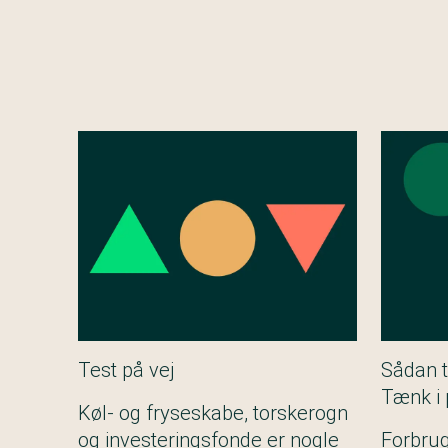
Test på vej
Sådan t
Tænk i 
Køl- og fryseskabe, torskerogn
og investeringsfonde er nogle
Forbrug