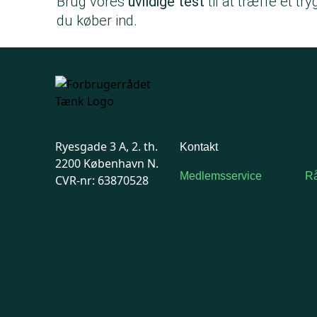
Brug vores
uvildige test
til at træffe et try
du køber ind.
Ryesgade 3 A, 2. th.
Kontakt
2200 København N.
Medlemsservice
Rå
CVR-nr: 63870528
Man-tirsdag: kl. 9-12
F
Onsdag: Lukket
7
Tors-fredag: kl. 9-12
Ma
7741 7741
Kontakt
medlemsservice