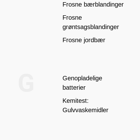
Frosne bærblandinger
Frosne
grøntsagsblandinger
Frosne jordbær
G
Genopladelige
batterier
Kemitest:
Gulvvaskemidler