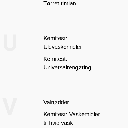
Tørret timian
U
Kemitest:
Uldvaskemidler
Kemitest:
Universalrengøring
V
Valnødder
Kemitest: Vaskemidler
til hvid vask