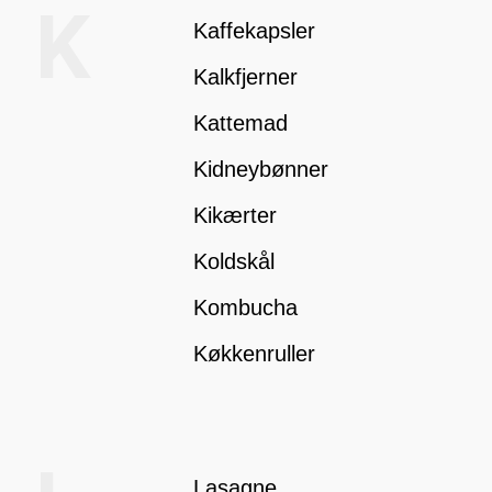
K
Kaffekapsler
Kalkfjerner
Kattemad
Kidneybønner
Kikærter
Koldskål
Kombucha
Køkkenruller
Lasagne