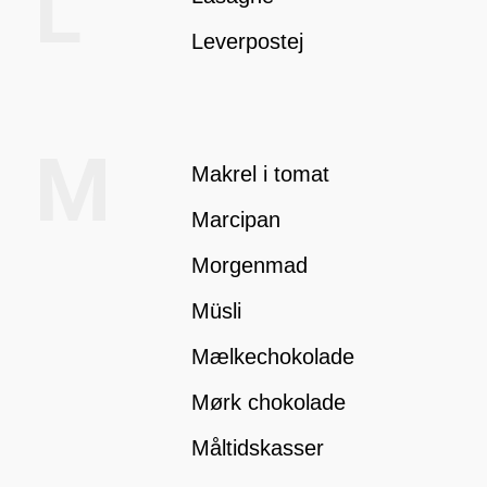
L
Leverpostej
M
Makrel i tomat
Marcipan
Morgenmad
Müsli
Mælkechokolade
Mørk chokolade
Måltidskasser