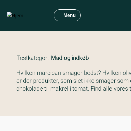
Gå
til
Menu
hovedindhold
Testkategori:
Mad og indkøb
Hvilken marcipan smager bedst? Hvilken oli
er der produkter, som slet ikke smager som de
chokolade til makrel i tomat. Find alle vores t