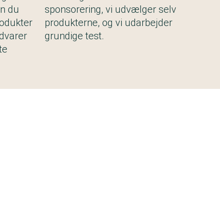
n du
sponsorering, vi udvælger selv
rodukter
produkterne, og vi udarbejder
advarer
grundige test.
te