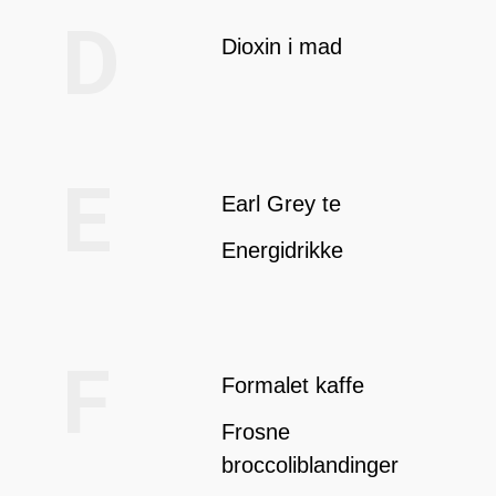
D
Dioxin i mad
E
Earl Grey te
Energidrikke
F
Formalet kaffe
Frosne
broccoliblandinger