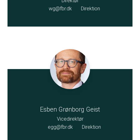
Direktør
wg@fbr.dk
Direktion
Esben Grønborg Geist
Vicedirektør
egg@fbr.dk
Direktion