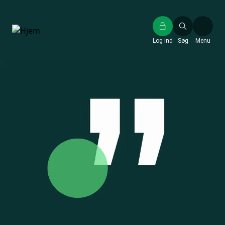
Gå
til
hovedindhold
Log ind
Søg
Menu