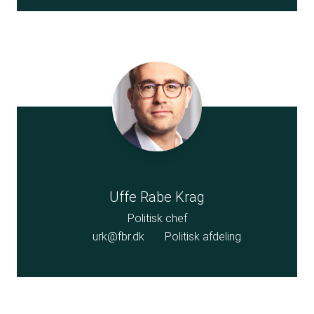
Uffe Rabe Krag
Politisk chef
urk@fbr.dk
Politisk afdeling