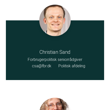
Christian Sand
Forbrugerpolitisk seniorrådgiver
csa@fbr.dk
Politisk afdeling