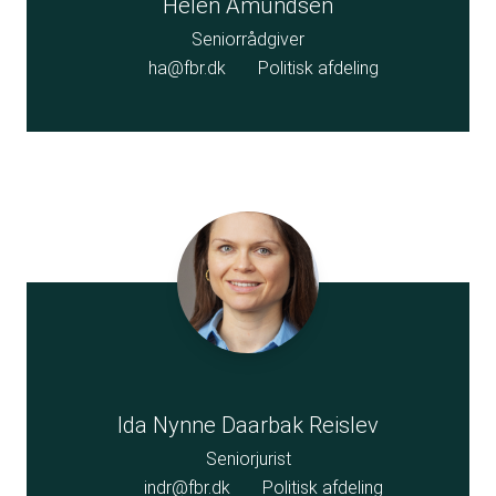
Helen Amundsen
Seniorrådgiver
ha@fbr.dk
Politisk afdeling
Ida Nynne Daarbak Reislev
Seniorjurist
indr@fbr.dk
Politisk afdeling