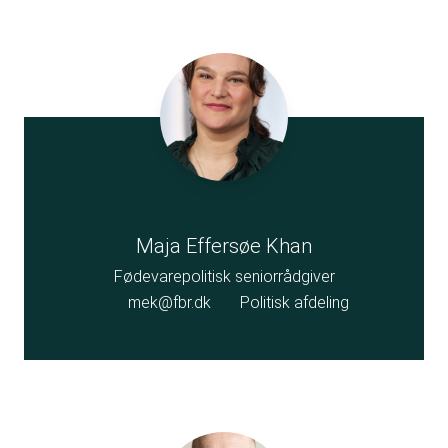
Maja Effersøe Khan
Fødevarepolitisk seniorrådgiver
mek@fbr.dk
Politisk afdeling