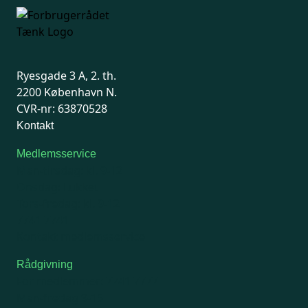
Ryesgade 3 A, 2. th.
2200 København N.
CVR-nr: 63870528
Kontakt
Medlemsservice
Man-tirsdag: kl. 9-12
Onsdag: Lukket
Tors-fredag: kl. 9-12
7741 7741
Kontakt medlemsservice
Rådgivning
For medlemmer: 7741 7777
Man-fredag 9-15