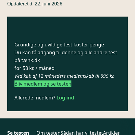
Opdateret d. 22. juni 2026
Grundige og uvildige test koster penge
Du kan få adgang til denne og alle andre test
på tænk.dk
for 58 kr. / måned
Ved køb af 12 måneders medlemskab til 695 kr.
Bliv medlem og se testen
Allerede medlem?
Log ind
Se testen
Om testen
Sådan har vi testet
Artikler