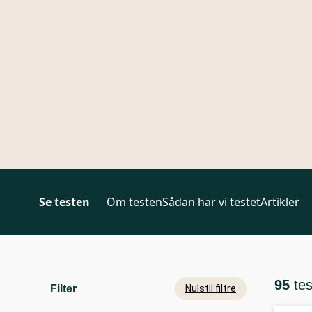
Se testen
Om testen
Sådan har vi testet
Artikler
95
te
Filter
Nulstil filtre