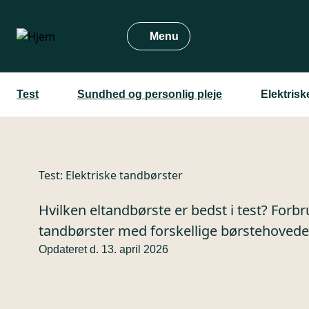
Gå
til
Menu
hovedindhold
Test
Sundhed og personlig pleje
Elektrisk
Test:
Elektriske tandbørster
Hvilken eltandbørste er bedst i test? Forb
tandbørster med forskellige børstehoveder.
Opdateret d. 13. april 2026