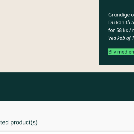
Grundige og
Du kan få a
for 58 kr. 
Ved køb af 
Bliv medle
sted product(s)