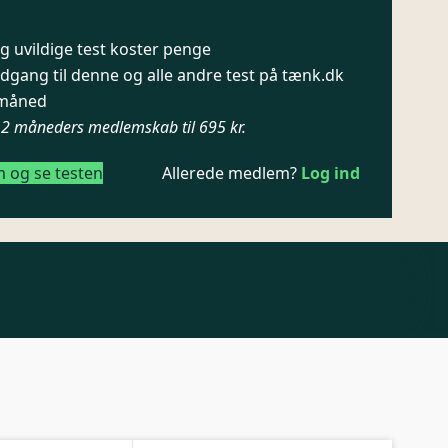
 uvildige test koster penge
dgang til denne og alle andre test på tænk.dk
/ måned
12 måneders medlemskab til 695 kr.
m og se testen
Allerede medlem?
Log ind