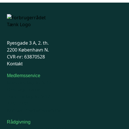
Ryesgade 3 A, 2. th.
2200 København N.
CVR-nr: 63870528
Kontakt
Medlemsservice
Man-tirsdag: kl. 9-12
Onsdag: Lukket
Tors-fredag: kl. 9-12
7741 7741
Kontakt medlemsservice
Rådgivning