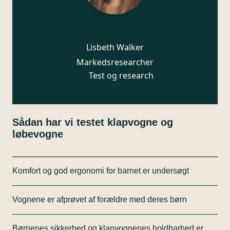
Lisbeth Walker
Markedsresearcher
Test og research
Sådan har vi testet klapvogne og
løbevogne
Komfort og god ergonomi for barnet er undersøgt
Hvor gode klapvognene er for børnene, er en
Vognene er afprøvet af forældre med deres børn
vurdering af blandt andet klapvognssædets
dimensioner i forhold til barnets alder og størrelse
Brugen af vognene er afprøvet af 5 forældre – både
samt liggeposition.
Børnenes sikkerhed og klapvognenes holdbarhed er