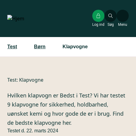
Gå
til
hovedindhold
Log ind
Søg
Menu
Test
Børn
Klapvogne
Test:
Klapvogne
Hvilken klapvogn er Bedst i Test? Vi har testet
9 klapvogne for sikkerhed, holdbarhed,
uønsket kemi og hvor gode de er i brug. Find
de bedste klapvogne her.
Testet d. 22. marts 2024