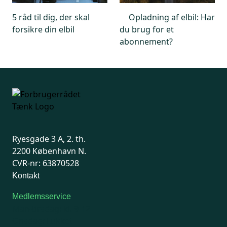
5 råd til dig, der skal
Opladning af elbil: Har
forsikre din elbil
du brug for et
abonnement?
Ryesgade 3 A, 2. th.
2200 København N.
CVR-nr: 63870528
Kontakt
Medlemsservice
Man-tirsdag: kl. 9-12
Onsdag: Lukket