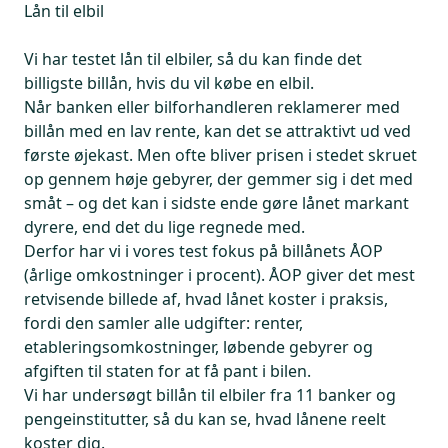
Lån til elbil
Vi har testet lån til elbiler, så du kan finde det
billigste billån, hvis du vil købe en elbil.
Når banken eller bilforhandleren reklamerer med
billån med en lav rente, kan det se attraktivt ud ved
første øjekast. Men ofte bliver prisen i stedet skruet
op gennem høje gebyrer, der gemmer sig i det med
småt – og det kan i sidste ende gøre lånet markant
dyrere, end det du lige regnede med.
Derfor har vi i vores test fokus på billånets ÅOP
(årlige omkostninger i procent). ÅOP giver det mest
retvisende billede af, hvad lånet koster i praksis,
fordi den samler alle udgifter: renter,
etableringsomkostninger, løbende gebyrer og
afgiften til staten for at få pant i bilen.
Vi har undersøgt billån til elbiler fra 11 banker og
pengeinstitutter, så du kan se, hvad lånene reelt
koster dig.