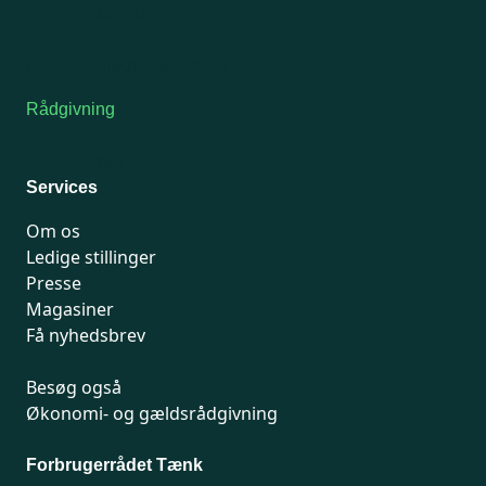
Tors-fredag: kl. 9-12
7741 7741
Kontakt medlemsservice
Rådgivning
For medlemmer: 7741 7777
Man-fredag 9-15
Services
Om os
Ledige stillinger
Presse
Magasiner
Få nyhedsbrev
Besøg også
Økonomi- og gældsrådgivning
Forbrugerrådet Tænk