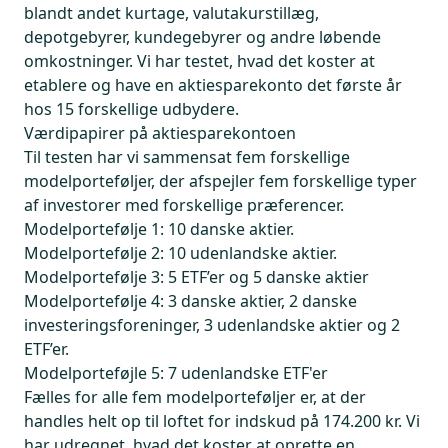
blandt andet kurtage, valutakurstillæg,
depotgebyrer, kundegebyrer og andre løbende
omkostninger. Vi har testet, hvad det koster at
etablere og have en aktiesparekonto det første år
hos 15 forskellige udbydere.
Værdipapirer på aktiesparekontoen
Til testen har vi sammensat fem forskellige
modelporteføljer, der afspejler fem forskellige typer
af investorer med forskellige præferencer.
Modelportefølje 1: 10 danske aktier.
Modelportefølje 2: 10 udenlandske aktier.
Modelportefølje 3: 5 ETF’er og 5 danske aktier
Modelportefølje 4: 3 danske aktier, 2 danske
investeringsforeninger, 3 udenlandske aktier og 2
ETF’er.
Modelporteføjle 5: 7 udenlandske ETF'er
Fælles for alle fem modelporteføljer er, at der
handles helt op til loftet for indskud på 174.200 kr. Vi
har udregnet, hvad det koster at oprette en