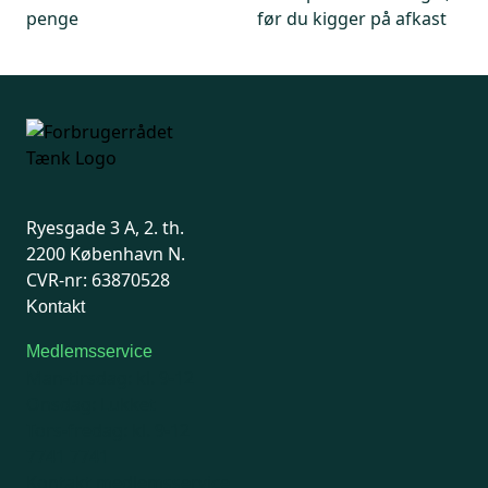
penge
før du kigger på afkast
Ryesgade 3 A, 2. th.
2200 København N.
CVR-nr: 63870528
Kontakt
Medlemsservice
Man-tirsdag: kl. 9-12
Onsdag: Lukket
Tors-fredag: kl. 9-12
7741 7741
Kontakt medlemsservice