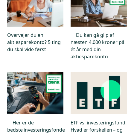
iShares Core S&P 500 UCITS ETF – 39 %
iShares Core MSCI World UCITS ETF – 28 %
iShares Core MSCI EM IMI UCITS ETF – 10 %
IShares Core EURO STOXX 50 UCITS ETF – 7 %
IShares MSCI World Small Cap UCITS USD (Acc.) - 6
Overvejer du en
Du kan gå glip af
%
aktiesparekonto? 5 ting
næsten 4.000 kroner på
IShares Edge MSCI World Value Factor UCITS ETF
du skal vide først
ét år med din
USD (Acc.) - 6 %
aktiesparekonto
IShares Core MSCI Japan IMI UCITS ETF – 5 %
Her er de
ETF vs. investeringsfond:
bedste investeringsfonde
Hvad er forskellen – og