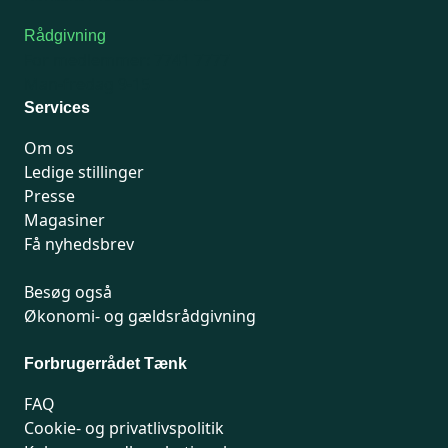
Rådgivning
For medlemmer: 7741 7777
Man-fredag 9-15
Services
Om os
Ledige stillinger
Presse
Magasiner
Få nyhedsbrev
Besøg også
Økonomi- og gældsrådgivning
Forbrugerrådet Tænk
FAQ
Cookie- og privatlivspolitik