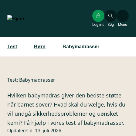
Gå
til
hovedindhold
Log ind
Søg
Menu
Test
Børn
Babymadrasser
Test:
Babymadrasser
Hvilken babymadras giver den bedste støtte,
når barnet sover? Hvad skal du vælge, hvis du
vil undgå sikkerhedsproblemer og uønsket
kemi? Få hjælp i vores test af babymadrasser.
Opdateret d. 13. juli 2026