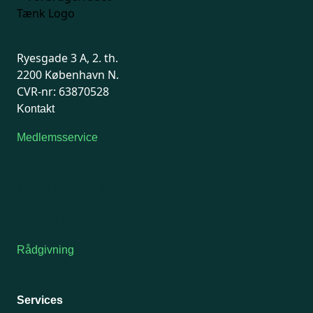
Ryesgade 3 A, 2. th.
2200 København N.
CVR-nr: 63870528
Kontakt
Medlemsservice
Man-tirsdag: kl. 9-12
Onsdag: Lukket
Tors-fredag: kl. 9-12
7741 7741
Kontakt medlemsservice
Rådgivning
For medlemmer: 7741 7777
Man-fredag 9-15
Services