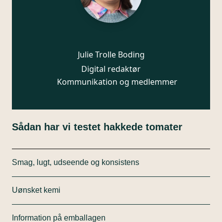
Julie Trolle Boding
Digital redaktør
Kommunikation og medlemmer
Sådan har vi testet hakkede tomater
Smag, lugt, udseende og konsistens
To professionelle eksperter har blindtestet de 10
Uønsket kemi
forskellige hakkede tomater. Vi har først opvarmet
de hakkede tomater til kogepunktet og derefter
Vores laboratorie har undersøgt, om der er spor af
kølet dem let af. Eksperterne har især vurderet:
Information på emballagen