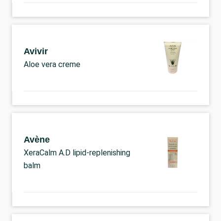
Avivir
Aloe vera creme
Avène
XeraCalm A.D lipid-replenishing
balm