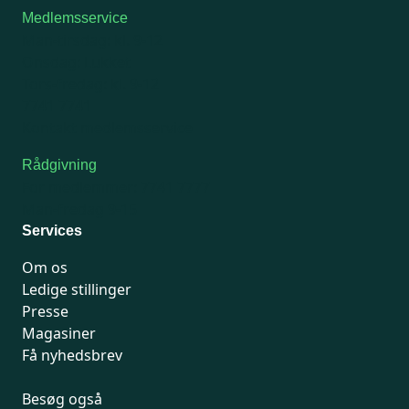
Medlemsservice
Man-tirsdag: kl. 9-12
Onsdag: Lukket
Tors-fredag: kl. 9-12
7741 7741
Kontakt medlemsservice
Rådgivning
For medlemmer: 7741 7777
Man-fredag 9-15
Services
Om os
Ledige stillinger
Presse
Magasiner
Få nyhedsbrev
Besøg også