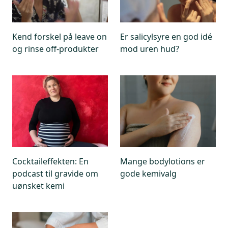
Sådan tester Forbrugerrådet Tænk Kemi
Cyclohexasiloxane er problematisk for miljøet. Det
er fundet i 1 bodylotion.
BHT, der er mistænkt for at være
Kend forskel på leave on
Er salicylsyre en god idé
hormonforstyrrende, er fundet i 1 bodylotion.
og rinse off-produkter
mod uren hud?
DMDM hydantoin, der er et allergifremkaldende
konserveringsmiddel, er fundet i 2 bodylotions, der
får laveste bedømmelse.
Cocktaileffekten: En
Mange bodylotions er
podcast til gravide om
gode kemivalg
uønsket kemi