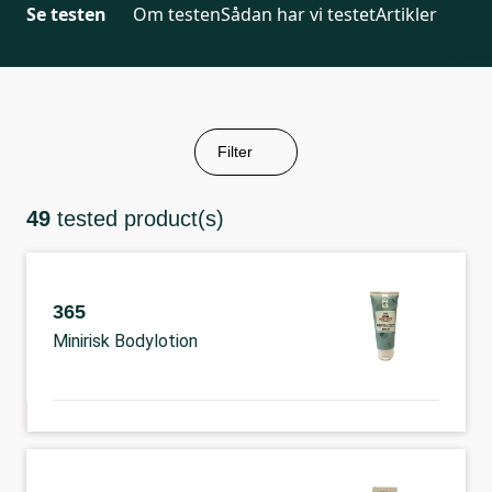
Se testen
Om testen
Sådan har vi testet
Artikler
Filter
49
tested product(s)
365
Minirisk Bodylotion