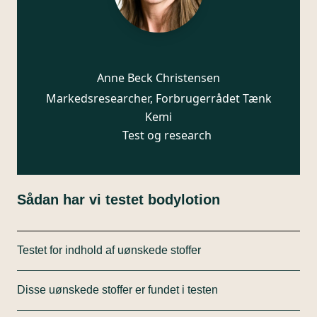
Anne Beck Christensen
Markedsresearcher, Forbrugerrådet Tænk
Kemi
Test og research
Sådan har vi testet bodylotion
Testet for indhold af uønskede stoffer
Forbrugerrådet Tænk Kemi har undersøgt markedet
Disse uønskede stoffer er fundet i testen
for bodylotion bredt. Det er sket ved blandt andet at
besøge butikker og hjemmesider. Vi har også