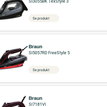
SI3055BK TexStyle 3
Se produkt
Braun
SI5057RD FreeStyle 5
Se produkt
Braun
SI7181VI