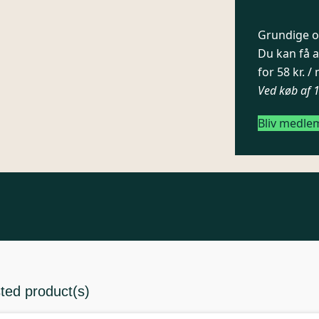
Grundige og
Du kan få a
for 58 kr. 
Ved køb af 
Bliv medle
sted product(s)