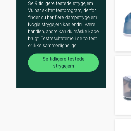
Se 9 tidligere testede strygejern
Vu har skiftet testprogram, derfor
finder du her flere dampstrygejern.
Nogle strygejern kan endnu være i
handlen, andre kan du måske købe
brugt. Testresultaterne i de to test
er ikke sammenlignelige.
Se tidligere testede
strygejern