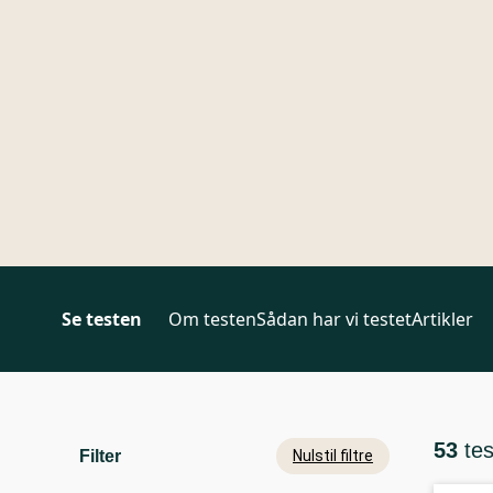
Se testen
Om testen
Sådan har vi testet
Artikler
53
te
Filter
Nulstil filtre