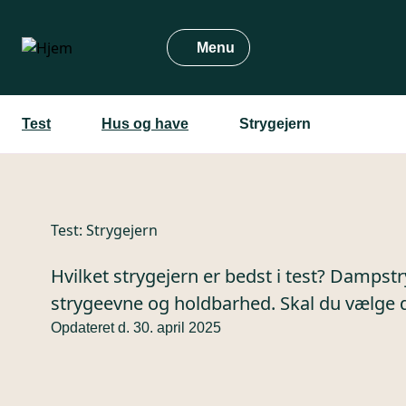
Gå
til
Menu
hovedindhold
Test
Hus og have
Strygejern
Test:
Strygejern
Hvilket strygejern er bedst i test? Dampst
strygeevne og holdbarhed. Skal du vælge 
Opdateret d. 30. april 2025