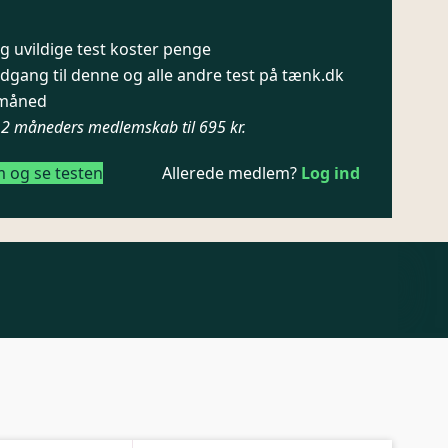
 uvildige test koster penge
dgang til denne og alle andre test på tænk.dk
/ måned
12 måneders medlemskab til 695 kr.
m og se testen
Allerede medlem?
Log ind