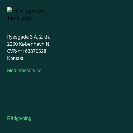
Ryesgade 3 A, 2. th.
2200 København N.
CVR-nr: 63870528
Kontakt
Medlemsservice
Man-tirsdag: kl. 9-12
Onsdag: Lukket
Tors-fredag: kl. 9-12
7741 7741
Kontakt medlemsservice
Rådgivning
For medlemmer: 7741 7777
Man-fredag 9-15