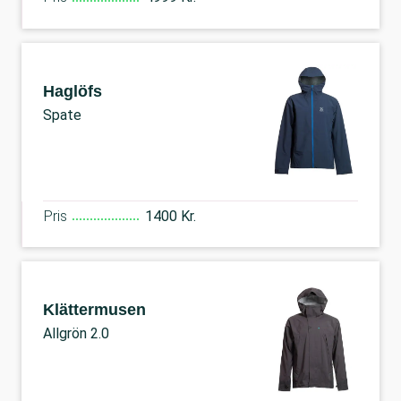
Haglöfs
Spate
Pris
1400 Kr.
Klättermusen
Allgrön 2.0