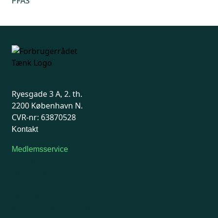
PFAS
Ryesgade 3 A, 2. th.
2200 København N.
CVR-nr: 63870528
Kontakt
Medlemsservice
Man-tirsdag: kl. 9-12
Onsdag: Lukket
Tors-fredag: kl. 9-12
7741 7741
Kontakt medlemsservice