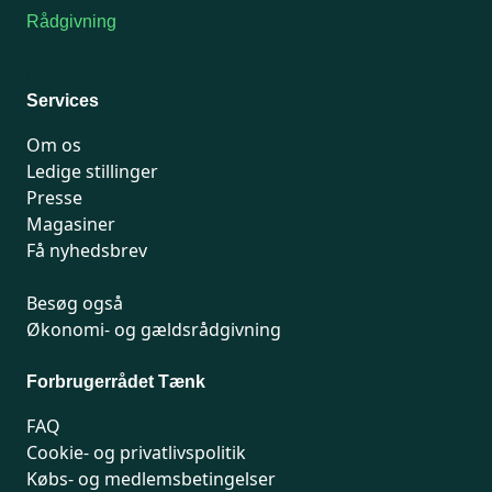
Rådgivning
For medlemmer: 7741 7777
Man-fredag 9-15
Services
Om os
Ledige stillinger
Presse
Magasiner
Få nyhedsbrev
Besøg også
Økonomi- og gældsrådgivning
Forbrugerrådet Tænk
FAQ
Cookie- og privatlivspolitik
Købs- og medlemsbetingelser