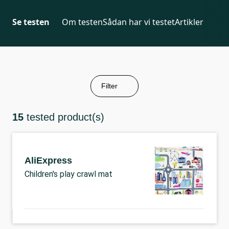
Se testen
Om testen
Sådan har vi testet
Artikler
Filter
15
tested product(s)
AliExpress
Children's play crawl mat