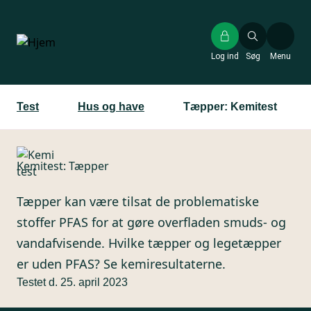
Gå
til
hovedindhold
Log ind
Søg
Menu
Test
Hus og have
Tæpper: Kemitest
Kemitest: Tæpper
Tæpper kan være tilsat de problematiske
stoffer PFAS for at gøre overfladen smuds- og
vandafvisende. Hvilke tæpper og legetæpper
er uden PFAS? Se kemiresultaterne.
Testet d. 25. april 2023