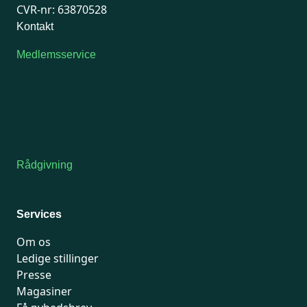
CVR-nr: 63870528
Kontakt
Medlemsservice
Man-tirsdag: kl. 9-12
Onsdag: Lukket
Tors-fredag: kl. 9-12
7741 7741
Kontakt medlemsservice
Rådgivning
For medlemmer: 7741 7777
Man-fredag 9-15
Services
Om os
Ledige stillinger
Presse
Magasiner