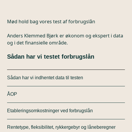
Mød hold bag vores
test af forbrugslån
Anders Klemmed Bjørk er økonom og ekspert i data
og i det finansielle område.
Sådan har vi testet forbrugslån
Sådan har vi indhentet data til testen
Vi har testet 27 forskellige banker og
ÅOP
finansieringsselskabers forbrugslåns-produkter.
Oplysningerne er indhentet fra selskabernes
Testens væsentligste testparameter er ÅOP (årlige
hjemmesider eller ved at kontakte selskaberne.
Etableringsomkostninger ved forbrugslån
omkostninger i procent). ÅOP beregnes ud fra et
Omkostninger og lånevilkår er gældende for uge 47-
caselån med et samlet kreditbeløb på 40.000 kroner
Etableringsomkostninger er medtaget som særskilt
50.
og en løbetid på fem år, svarende til et standardlån i
Rentetype, fleksibilitet, rykkergebyr og låneberegner
testparameter, på trods af at