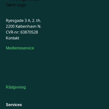
Ryesgade 3 A, 2. th.
2200 København N.
CVR-nr: 63870528
Kontakt
Medlemsservice
Man-tirsdag: kl. 9-12
Onsdag: Lukket
Tors-fredag: kl. 9-12
7741 7741
Kontakt medlemsservice
Rådgivning
For medlemmer: 7741 7777
Man-fredag 9-15
Services