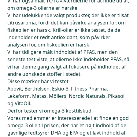
Vi har også målt TOTOX-værdierne for at finde ud af,
om omega-3 olierne er harske.
Vi har udelukkende valgt produkter, der ikke er tilsat
citrusaroma, fordi det kan påvirke analysen for, om
fiskeolien er harsk. Krill-olier er ikke testet, da de
indeholder et rødt antioxidant, som påvirker
analysen for, om fiskeolien er harsk.
Vi har tidligere målt indholdet af PFAS, men den
seneste test viste, at olierne ikke indeholder PFAS, så
vi har denne gang valgt at fokusere på indholdet af
andre uønskede stoffer i stedet.
Disse mærker har vi testet
Apovit, Berthelsen, Eskio-3, Fitness Pharma,
Lekaform, Matas, Möllers, Nordic Naturals, Pikasol
og VitaOil.
Derfor tester vi omega-3 kosttilskud
Vores medlemmer er interesserede i at finde en god
omega-3 olie til prisen, der har et højt indhold af de
gavnlige fedtsyrer DHA og EPA og et lavt indhold af