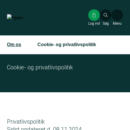
Gå
til
hovedindhold
Log ind
Søg
Menu
Om os
Cookie- og privatlivspolitik
Cookie- og privatlivspolitik
Privatlivspolitik
Sidst opdateret d. 08.11.2024