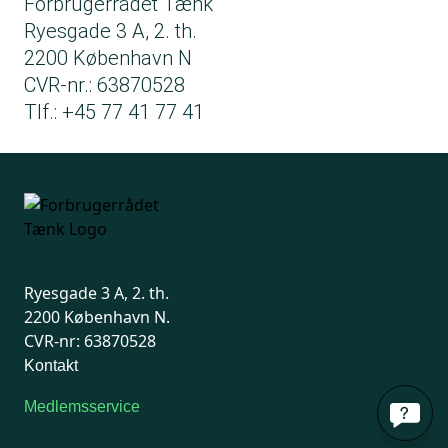
Forbrugerrådet Tænk
Ryesgade 3 A, 2. th.
2200 København N
CVR-nr.: 63870528
Tlf.: +45 77 41 77 41
Ryesgade 3 A, 2. th.
2200 København N.
CVR-nr: 63870528
Kontakt
Medlemsservice
Man-tirsdag: kl. 9-12