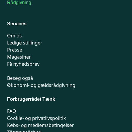
Rådgivning
For medlemmer: 7741 7777
Man-fredag 9-15
Services
Om os
Ledige stillinger
Presse
Magasiner
Få nyhedsbrev
Besøg også
Økonomi- og gældsrådgivning
Forbrugerrådet Tænk
FAQ
Cookie- og privatlivspolitik
Købs- og medlemsbetingelser