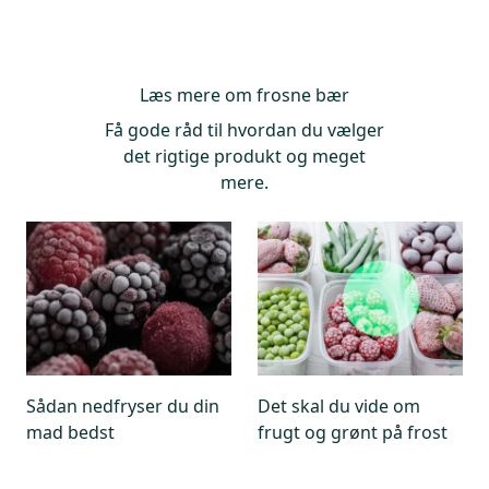
Ved at koge frosne bær ved 100 grader celcius i et
minut, vil niveauet af norovirus været reduceret
tilstrækkeligt til, at man ikke bliver syg af at spise
bærerne. Vi har ikke fundet norovirus i nogen af de
Læs mere om frosne bær
testede frosne jordbær.
Få gode råd til hvordan du vælger
det rigtige produkt og meget
mere.
Sådan nedfryser du din
Det skal du vide om
mad bedst
frugt og grønt på frost