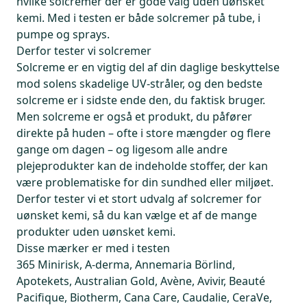
hvilke solcremer der er gode valg uden uønsket
kemi. Med i testen er både solcremer på tube, i
pumpe og sprays.
Derfor tester vi solcremer
Solcreme er en vigtig del af din daglige beskyttelse
mod solens skadelige UV-stråler, og den bedste
solcreme er i sidste ende den, du faktisk bruger.
Men solcreme er også et produkt, du påfører
direkte på huden – ofte i store mængder og flere
gange om dagen – og ligesom alle andre
plejeprodukter kan de indeholde stoffer, der kan
være problematiske for din sundhed eller miljøet.
Derfor tester vi et stort udvalg af solcremer for
uønsket kemi, så du kan vælge et af de mange
produkter uden uønsket kemi.
Disse mærker er med i testen
365 Minirisk, A-derma, Annemaria Börlind,
Apotekets, Australian Gold, Avène, Avivir, Beauté
Pacifique, Biotherm, Cana Care, Caudalie, CeraVe,