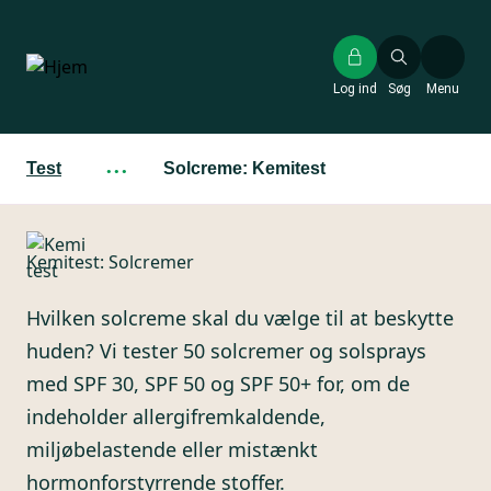
Gå
til
hovedindhold
Log ind
Søg
Menu
Test
···
Solcreme: Kemitest
Kemitest: Solcremer
Hvilken solcreme skal du vælge til at beskytte
huden? Vi tester 50 solcremer og solsprays
med SPF 30, SPF 50 og SPF 50+ for, om de
indeholder allergifremkaldende,
miljøbelastende eller mistænkt
hormonforstyrrende stoffer.