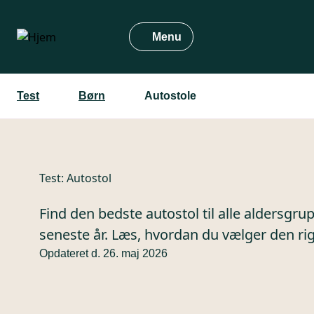
Gå
til
Menu
hovedindhold
Test
Børn
Autostole
Test:
Autostol
Find den bedste autostol til alle aldersgrup
seneste år. Læs, hvordan du vælger den rig
Opdateret d. 26. maj 2026