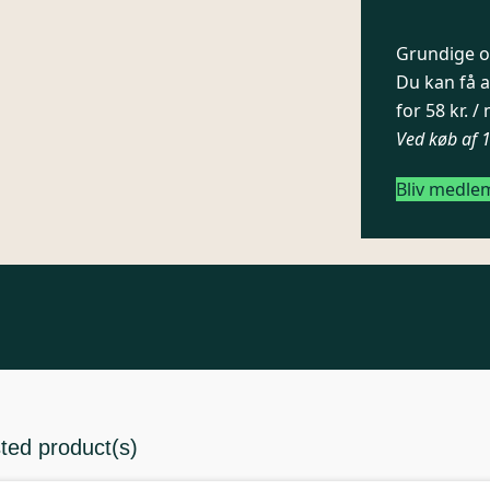
Grundige og
Du kan få a
for 58 kr. 
Ved køb af 
Bliv medle
sted product(s)