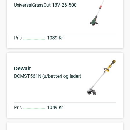
UniversalGrassCut 18V-26-500
Pris
1089 Kr.
Dewalt
DCMST561N (u/batteri og lader)
Pris
1049 Kr.