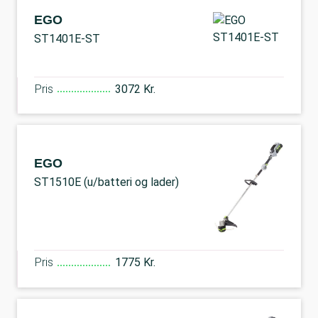
EGO
ST1401E-ST
Pris
3072 Kr.
EGO
ST1510E (u/batteri og lader)
Pris
1775 Kr.