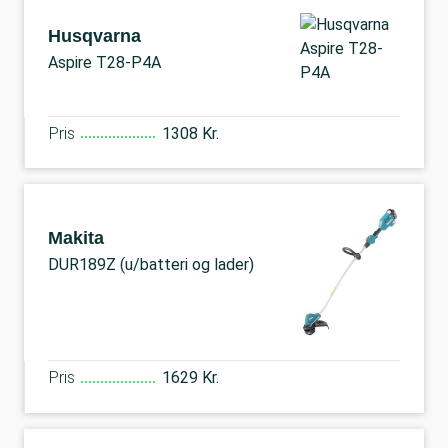
Husqvarna
Aspire T28-P4A
Pris
1308 Kr.
Makita
DUR189Z (u/batteri og lader)
Pris
1629 Kr.