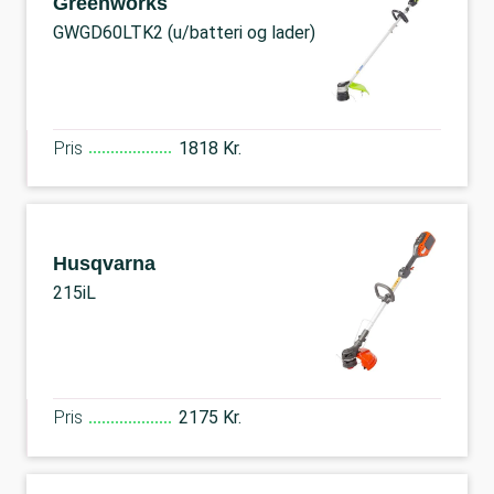
Greenworks
GWGD60LTK2 (u/batteri og lader)
Pris
1818 Kr.
Husqvarna
215iL
Pris
2175 Kr.