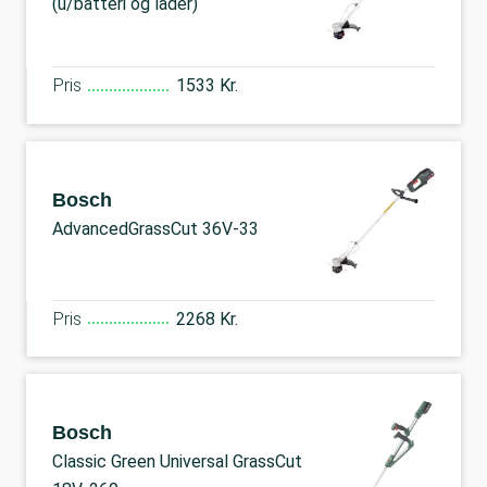
(u/batteri og lader)
Pris
1533 Kr.
Bosch
AdvancedGrassCut 36V-33
Pris
2268 Kr.
Bosch
Classic Green Universal GrassCut