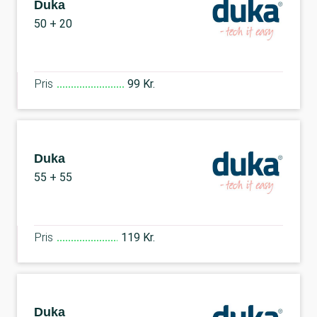
Duka
50 + 20
Pris
99 Kr.
Duka
55 + 55
Pris
119 Kr.
Duka