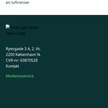
en luftrenser
Ryesgade 3 A, 2. th.
2200 København N.
CVR-nr: 63870528
Kontakt
Medlemsservice
Man-tirsdag: kl. 9-12
Onsdag: Lukket
Tors-fredag: kl. 9-12
7741 7741
Kontakt medlemsservice