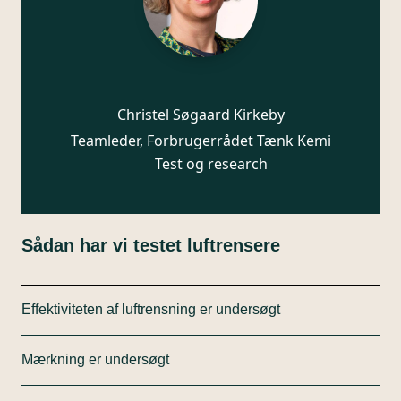
Christel Søgaard Kirkeby
Teamleder, Forbrugerrådet Tænk Kemi
Test og research
Sådan har vi testet luftrensere
Effektiviteten af luftrensning er undersøgt
Vi har testet luftrenserne i et laboratorie.
Mærkning er undersøgt
Tre rygerobotter har simultant røget cigaretter i et
testkammer og luften er blandet rundt med en
Vi har set på hvad virksomhederne skriver om