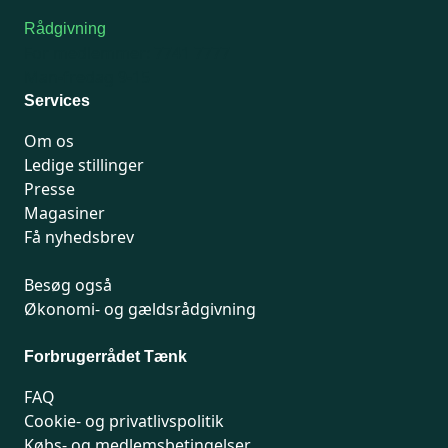
Rådgivning
For medlemmer: 7741 7777
Man-fredag 9-15
Services
Om os
Ledige stillinger
Presse
Magasiner
Få nyhedsbrev
Besøg også
Økonomi- og gældsrådgivning
Forbrugerrådet Tænk
FAQ
Cookie- og privatlivspolitik
Købs- og medlemsbetingelser