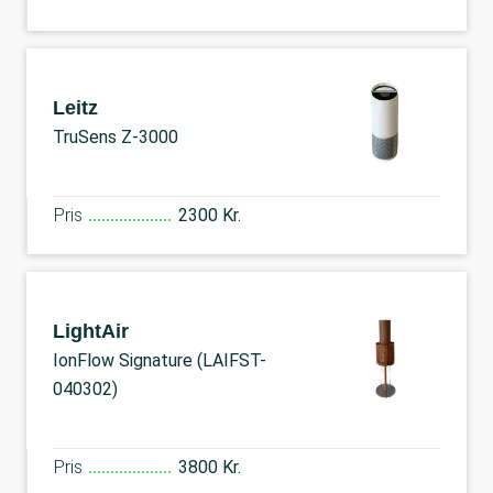
Leitz
TruSens Z-3000
Pris
2300 Kr.
LightAir
IonFlow Signature (LAIFST-
040302)
Pris
3800 Kr.