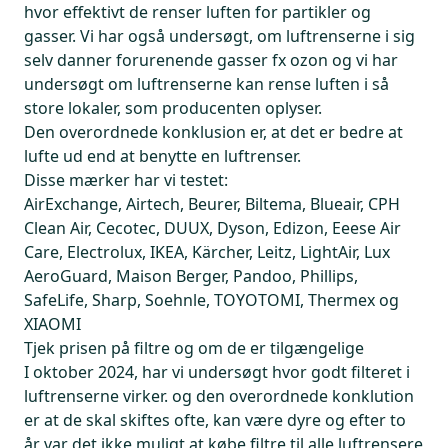
hvor effektivt de renser luften for partikler og
gasser. Vi har også undersøgt, om luftrenserne i sig
selv danner forurenende gasser fx ozon og vi har
undersøgt om luftrenserne kan rense luften i så
store lokaler, som producenten oplyser.
Den overordnede konklusion er, at det er bedre at
lufte ud end at benytte en luftrenser.
Disse mærker har vi testet:
AirExchange, Airtech, Beurer, Biltema, Blueair, CPH
Clean Air, Cecotec, DUUX, Dyson, Edizon, Eeese Air
Care, Electrolux, IKEA, Kärcher, Leitz, LightAir, Lux
AeroGuard, Maison Berger, Pandoo, Phillips,
SafeLife, Sharp, Soehnle, TOYOTOMI, Thermex og
XIAOMI
Tjek prisen på filtre og om de er tilgængelige
I oktober 2024, har vi undersøgt hvor godt filteret i
luftrenserne virker. og den overordnede konklution
er at de skal skiftes ofte, kan være dyre og efter to
år var det ikke muligt at købe filtre til alle luftrensere