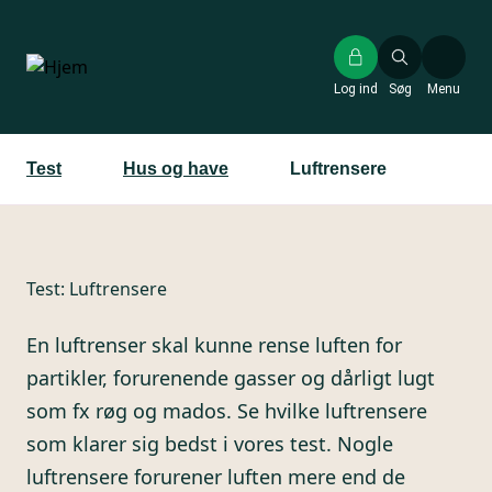
Gå
til
hovedindhold
Log ind
Søg
Menu
Test
Hus og have
Luftrensere
Test:
Luftrensere
En luftrenser skal kunne rense luften for
partikler, forurenende gasser og dårligt lugt
som fx røg og mados. Se hvilke luftrensere
som klarer sig bedst i vores test. Nogle
luftrensere forurener luften mere end de