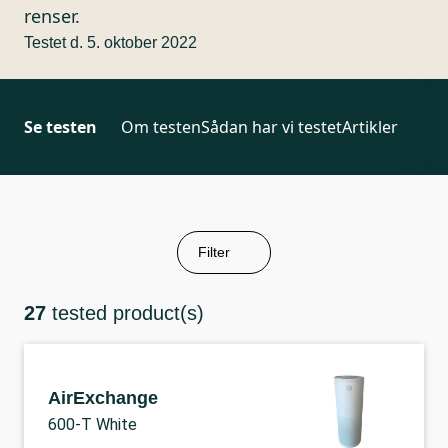
renser.
Testet d. 5. oktober 2022
Se testen
Om testen
Sådan har vi testet
Artikler
Filter
27
tested product(s)
AirExchange
600-T White