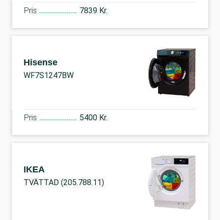
Pris
7839 Kr.
Hisense
WF7S1247BW
Pris
5400 Kr.
IKEA
TVÄTTAD (205.788.11)