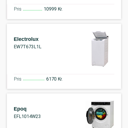
Pris
10999 Kr.
Electrolux
EW7T673L1L
Pris
6170 Kr.
Epoq
EFL1014W23