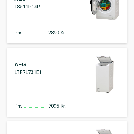
LS511P14P
Pris
2890 Kr.
AEG
LTR7L731E1
Pris
7095 Kr.