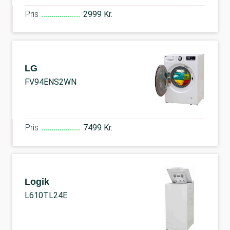
Pris
2999 Kr.
LG
FV94ENS2WN
Pris
7499 Kr.
Logik
L610TL24E