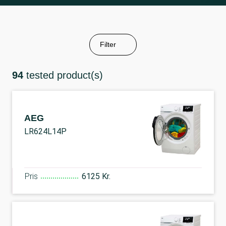
Filter
94
tested product(s)
AEG
LR624L14P
Pris
6125 Kr.