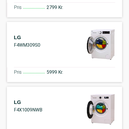
Pris
2799 Kr.
LG
F4WM309S0
Pris
5999 Kr.
LG
F4X1009NWB