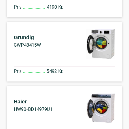
Pris
4190 Kr.
Grundig
GWP48415W
Pris
5492 Kr.
Haier
HW90-BD14979U1