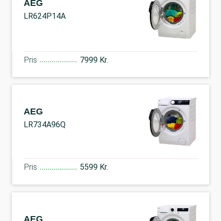
AEG
LR624P14A
Pris
7999 Kr.
AEG
LR734A96Q
Pris
5599 Kr.
AEG