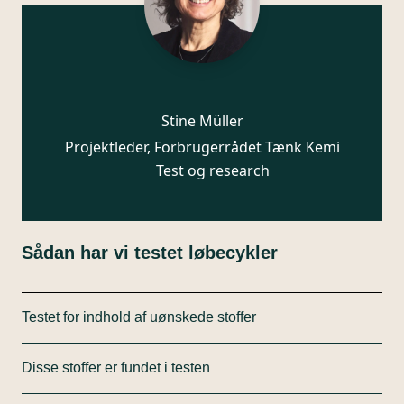
Stine Müller
Projektleder, Forbrugerrådet Tænk Kemi
Test og research
Sådan har vi testet løbecykler
Testet for indhold af uønskede stoffer
Vi har kun undersøgt, om stofferne findes i
Disse stoffer er fundet i testen
produkterne. Vi har ikke testet for, i hvor høj grad
stofferne frigives fra produkterne.