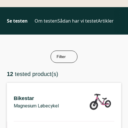
Se testen
Om testen
Sådan har vi testet
Artikler
Filter
12
tested product(s)
Bikestar
Magnesium Løbecykel