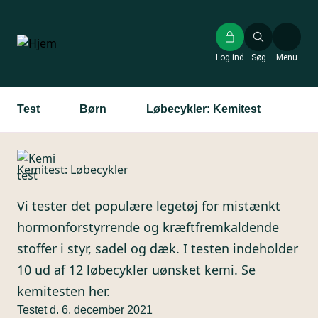
Gå
til
hovedindhold
Log ind
Søg
Menu
Test
Børn
Løbecykler: Kemitest
Kemitest: Løbecykler
Vi tester det populære legetøj for mistænkt
hormonforstyrrende og kræftfremkaldende
stoffer i styr, sadel og dæk. I testen indeholder
10 ud af 12 løbecykler uønsket kemi. Se
kemitesten her.
Testet d. 6. december 2021