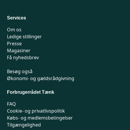
for at være kræftfremkaldende.
For medlemmer: 7741 7777
De fleste af løbecyklerne er beregnet til børn under
Man-fredag 9-15
tre år, inklusiv Puky løbecyklen med TCPP.
Services
Om os
Ledige stillinger
Presse
Magasiner
Få nyhedsbrev
Besøg også
Økonomi- og gældsrådgivning
Forbrugerrådet Tænk
FAQ
Cookie- og privatlivspolitik
Købs- og medlemsbetingelser
Tilgængelighed