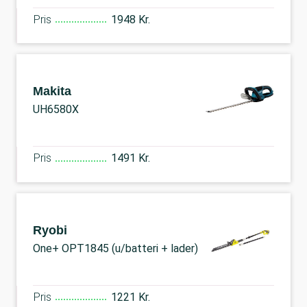
Pris
1948 Kr.
Makita
UH6580X
Pris
1491 Kr.
Ryobi
One+ OPT1845 (u/batteri + lader)
Pris
1221 Kr.