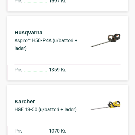
Pris
1697 Kr.
Husqvarna
Aspire™ H50-P4A (u/batteri +
lader)
Pris
1359 Kr.
Karcher
HGE 18-50 (u/batteri + lader)
Pris
1070 Kr.