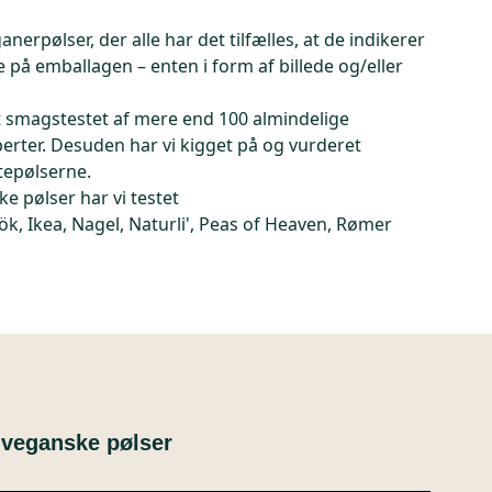
nerpølser, der alle har det tilfælles, at de indikerer
på emballagen – enten i form af billede og/eller
t smagstestet af mere end 100 almindelige
erter. Desuden har vi kigget på og vurderet
tepølserne.
e pølser har vi testet
k, Ikea, Nagel, Naturli', Peas of Heaven, Rømer
t veganske pølser