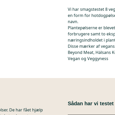
Vi har smagstestet 8 vega
en form for hotdogpølse 
navn.
Plantepølserne er bleve
forbrugere samt to eksp
næringsindholdet i plan
Disse mærker af vegansk
Beyond Meat, Hälsans Kö
Vegan og Veggyness
Sådan har vi teste
ølser. De har fået hjælp