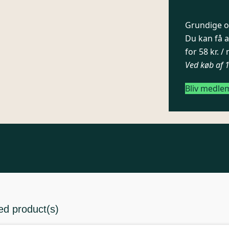
Grundige og
Du kan få a
for 58 kr. 
Ved køb af 
Bliv medle
ed product(s)