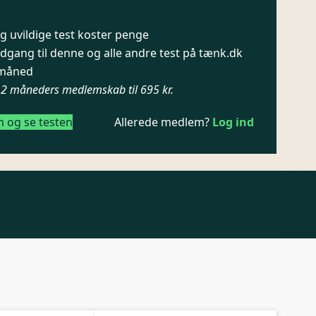
 uvildige test koster penge
dgang til denne og alle andre test på tænk.dk
/ måned
12 måneders medlemskab til 695 kr.
m og se testen
Allerede medlem?
Log ind