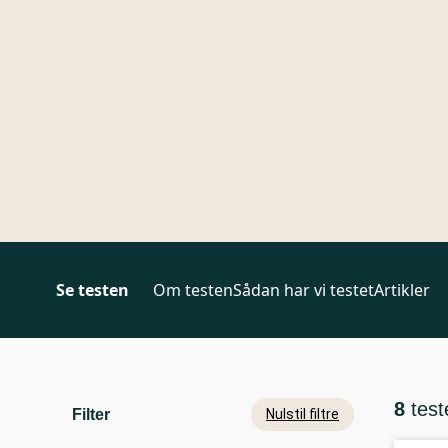
Se testen
Om testen
Sådan har vi testet
Artikler
8
test
Filter
Nulstil filtre