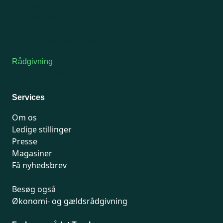
Onsdag: Lukket
Tors-fredag: kl. 9-12
7741 7741
Kontakt medlemsservice
Rådgivning
For medlemmer: 7741 7777
Man-fredag 9-15
Services
Om os
Ledige stillinger
Presse
Magasiner
Få nyhedsbrev
Besøg også
Økonomi- og gældsrådgivning