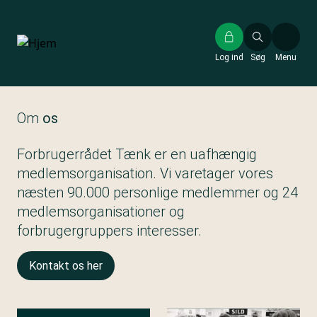
Gå
til
hovedindhold
Log ind
Søg
Menu
Om
os
Forbrugerrådet Tænk er en uafhængig
medlemsorganisation. Vi varetager vores
næsten 90.000 personlige medlemmer og 24
medlemsorganisationer og
forbrugergruppers interesser.
Kontakt os her