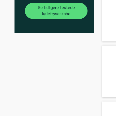
Se tidligere testede
kølefryseskabe