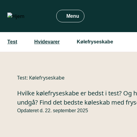
Gå
til
Menu
hovedindhold
Test
Hvidevarer
Kølefryseskabe
Test:
Kølefryseskabe
Hvilke kølefryseskabe er bedst i test? Og 
undgå? Find det bedste køleskab med fryser
Opdateret d. 22. september 2025