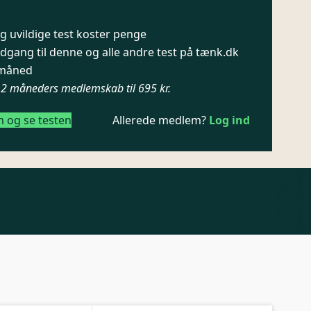
 uvildige test koster penge
dgang til denne og alle andre test på tænk.dk
/ måned
12 måneders medlemskab til 695 kr.
m og se testen
Allerede medlem?
Log ind