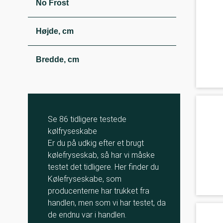
No Frost
Højde, cm
Bredde, cm
Se 86 tidligere testede
kølfryseskabe
Er du på udkig efter et brugt
kølefryseskab, så har vi måske
testet det tidligere. Her finder du
Kølefryseskabe, som
producenterne har trukket fra
handlen, men som vi har testet, da
de endnu var i handlen.