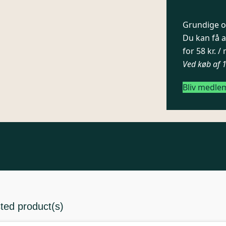
Grundige og
Du kan få a
for 58 kr. 
Ved køb af 
Bliv medle
sted product(s)