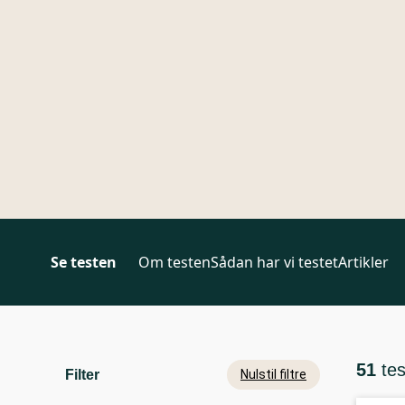
Se testen
Om testen
Sådan har vi testet
Artikler
51
te
Filter
Nulstil filtre