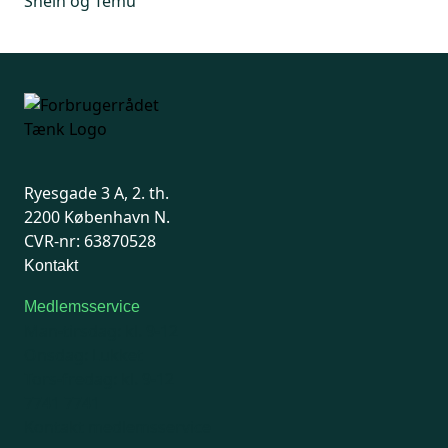
Shein og Temu
Ryesgade 3 A, 2. th.
2200 København N.
CVR-nr: 63870528
Kontakt
Medlemsservice
Man-tirsdag: kl. 9-12
Onsdag: Lukket
Tors-fredag: kl. 9-12
7741 7741
Kontakt medlemsservice