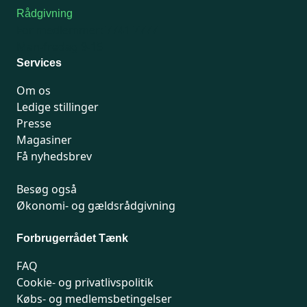
Rådgivning
For medlemmer: 7741 7777
Man-fredag 9-15
Services
Om os
Ledige stillinger
Presse
Magasiner
Få nyhedsbrev
Besøg også
Økonomi- og gældsrådgivning
Forbrugerrådet Tænk
FAQ
Cookie- og privatlivspolitik
Købs- og medlemsbetingelser