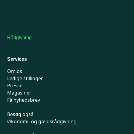
Onsdag: Lukket
Tors-fredag: kl. 9-12
7741 7741
Kontakt medlemsservice
Rådgivning
For medlemmer: 7741 7777
Man-fredag 9-15
Services
Om os
Ledige stillinger
Presse
Magasiner
Få nyhedsbrev
Besøg også
Økonomi- og gældsrådgivning