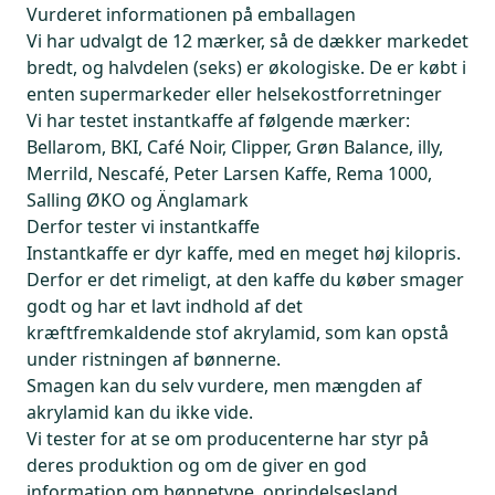
Vurderet informationen på emballagen
Vi har udvalgt de 12 mærker, så de dækker markedet
bredt, og halvdelen (seks) er økologiske. De er købt i
enten supermarkeder eller helsekostforretninger
Vi har testet instantkaffe af følgende mærker:
Bellarom, BKI, Café Noir, Clipper, Grøn Balance, illy,
Merrild, Nescafé, Peter Larsen Kaffe, Rema 1000,
Salling ØKO og Änglamark
Derfor tester vi instantkaffe
Instantkaffe er dyr kaffe, med en meget høj kilopris.
Derfor er det rimeligt, at den kaffe du køber smager
godt og har et lavt indhold af det
kræftfremkaldende stof akrylamid, som kan opstå
under ristningen af bønnerne.
Smagen kan du selv vurdere, men mængden af
akrylamid kan du ikke vide.
Vi tester for at se om producenterne har styr på
deres produktion og om de giver en god
information om bønnetype, oprindelsesland,