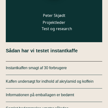
Peter Skjødt
Projektleder
Test og research
Sådan har vi testet instantkaffe
Instantkaffen smagt af 30 forbrugere
Smagen
er blevet bedømt af 30 almindelige
Kaffen undersøgt for indhold af akrylamid og koffein
forbrugere, hvor de har vurderet hvor godt de
kunne lide smagen af de forskellige instantkaffer
Kafferne er på laboratorie blevet kemisk analyseret
ved blindsmagning.
Informationen på emballagen er bedømt
for indhold af akrylamid, hvor der for instantkaffe er
Alle kafferne blev blandet/brygget på baggrund af
fastsat et EU benchmark.
Vi har bedømmet de tilgængelige informationer på
de beskrevne dosseringer på emballagen.