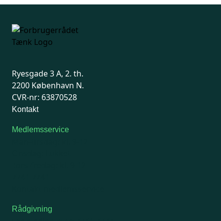
Ryesgade 3 A, 2. th.
2200 København N.
CVR-nr: 63870528
Kontakt
Medlemsservice
Man-tirsdag: kl. 9-12
Onsdag: Lukket
Tors-fredag: kl. 9-12
7741 7741
Kontakt medlemsservice
Rådgivning
For medlemmer: 7741 7777