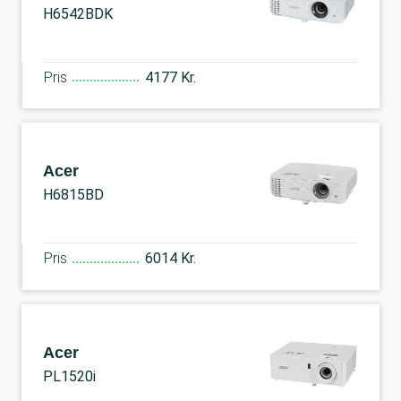
H6542BDK
Pris
4177 Kr.
Acer
H6815BD
Pris
6014 Kr.
Acer
PL1520i