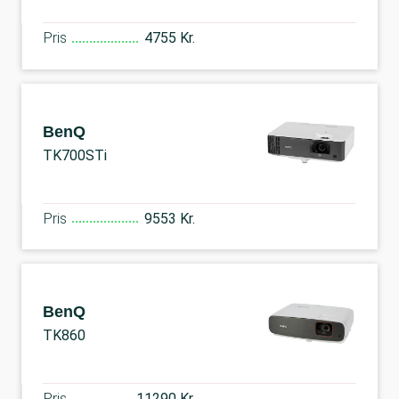
Pris
4755 Kr.
BenQ
TK700STi
Pris
9553 Kr.
BenQ
TK860
Pris
11290 Kr.