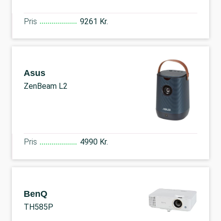
Pris
9261 Kr.
Asus
ZenBeam L2
Pris
4990 Kr.
BenQ
TH585P