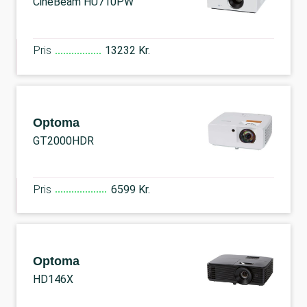
CineBeam HU710PW
Pris
13232 Kr.
Optoma
GT2000HDR
Pris
6599 Kr.
Optoma
HD146X