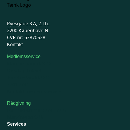
Ryesgade 3 A, 2. th.
2200 København N.
CVR-nr: 63870528
Kontakt
Medlemsservice
Man-tirsdag: kl. 9-12
Onsdag: Lukket
Tors-fredag: kl. 9-12
7741 7741
Kontakt medlemsservice
Rådgivning
For medlemmer: 7741 7777
Man-fredag 9-15
Services