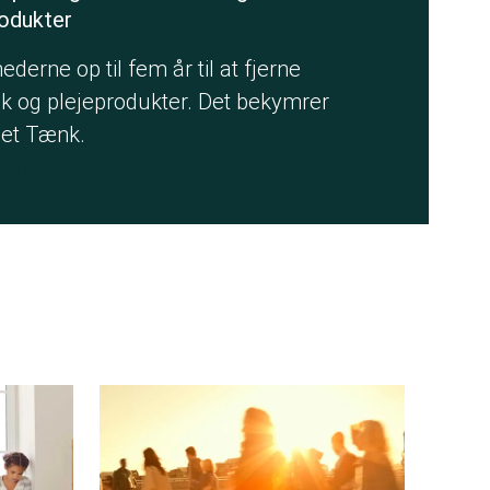
odukter
erne op til fem år til at fjerne
k og plejeprodukter. Det bekymrer
det Tænk.
e her