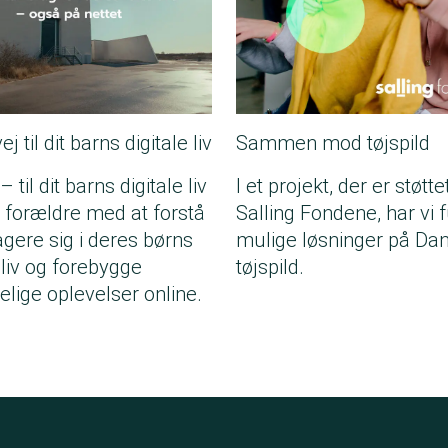
j til dit barns digitale liv
Sammen mod tøjspild
 til dit barns digitale liv
I et projekt, der er støtte
 forældre med at forstå
Salling Fondene, har vi 
gere sig i deres børns
mulige løsninger på D
 liv og forebygge
tøjspild.
lige oplevelser online.