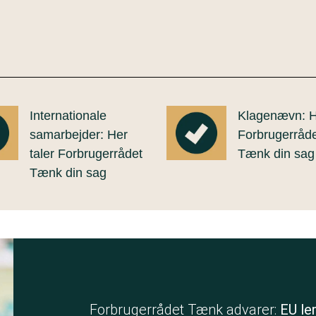
Internationale
Klagenævn: He
samarbejder: Her
Forbrugerråd
taler Forbrugerrådet
Tænk din sag
Tænk din sag
Forbrugerrådet Tænk advarer:
EU lem