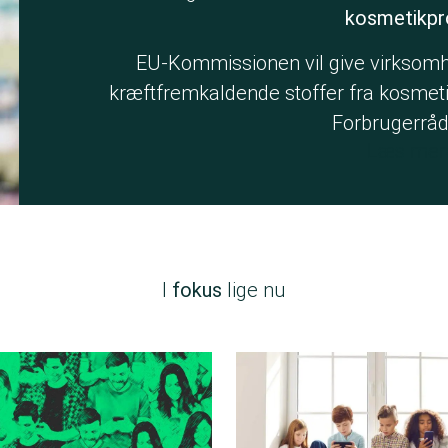
kosmetikpr
EU-Kommissionen vil give virksomhed
kræftfremkaldende stoffer fra kosmeti
Forbrugerrå
Læs mer
I
fokus
lige nu