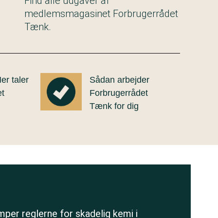
Find alle udgaver af
medlemsmagasinet Forbrugerrådet
Tænk.
r taler
Sådan arbejder
et
Forbrugerrådet
Tænk for dig
per reglerne for skadelig kemi i