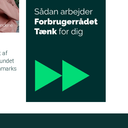
t af
fundet
anmarks