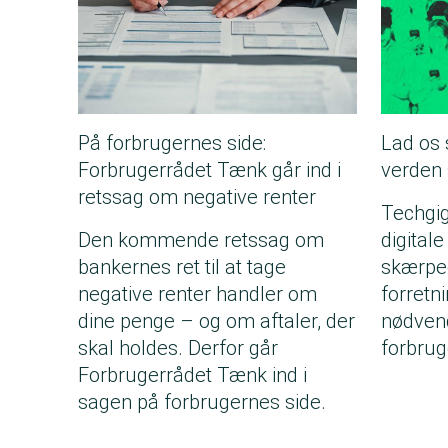
På forbrugernes side:
Lad os 
Forbrugerrådet Tænk går ind i
verden
retssag om negative renter
Techgig
Den kommende retssag om
digitale
bankernes ret til at tage
skærped
negative renter handler om
forretn
dine penge – og om aftaler, der
nødvend
skal holdes. Derfor går
forbrug
Forbrugerrådet Tænk ind i
sagen på forbrugernes side.