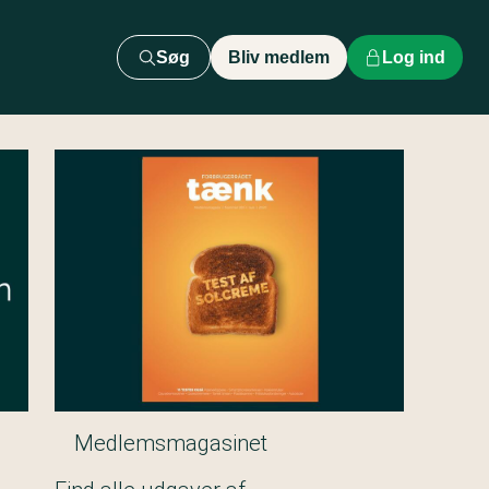
Søg
Bliv medlem
Log ind
Medlemsmagasinet