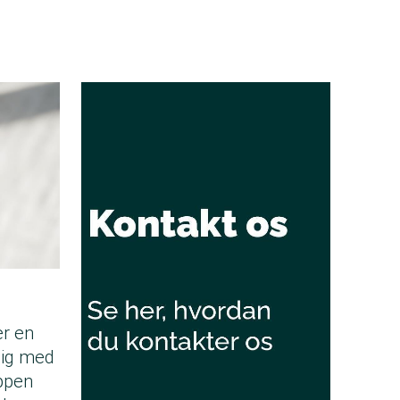
er en
dig med
Appen