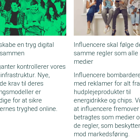
skabe en tryg digital
Influencere skal følge d
 sammen
samme regler som alle
medier
anter kontrollerer vores
 infrastruktur. Nye,
Influencere bombardere
e krav til deres
med reklamer for alt fra
ingsmodeller er
hudplejeprodukter til
ige for at sikre
energidrikke og chips. V
ernes tryghed online.
at influencere fremover
betragtes som medier o
de regler, som beskytte
mod markedsføring.