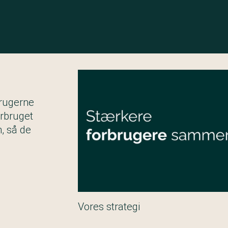
brugerne
rbruget
n, så de
Vores strategi