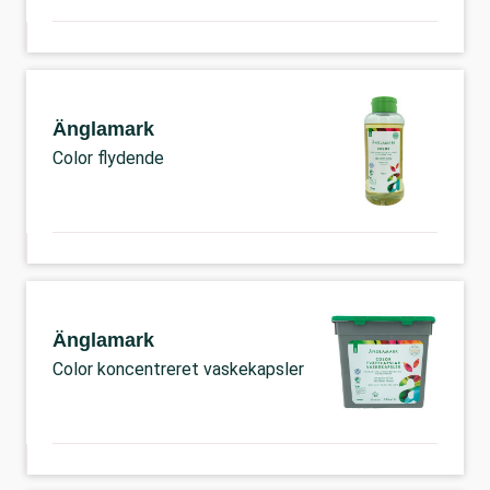
Änglamark
Color flydende
Änglamark
Color koncentreret vaskekapsler