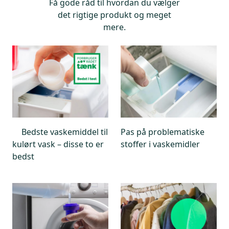
indeholder et stof, der er allergifremkaldende. Det
Få gode råd til hvordan du vælger
gælder både Miele UltraColor Sensitive og Miele
det rigtige produkt og meget
Ultra Phase 1 Sensitive, der begge indeholder BIT.
mere.
Bedste vaskemiddel til
Pas på problematiske
kulørt vask – disse to er
stoffer i vaskemidler
bedst