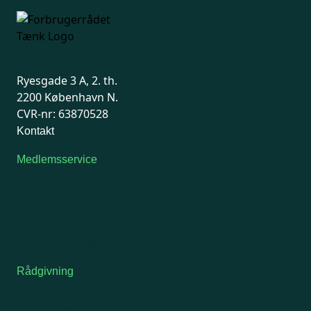
Ryesgade 3 A, 2. th.
2200 København N.
CVR-nr: 63870528
Kontakt
Medlemsservice
Man-tirsdag: kl. 9-12
Onsdag: Lukket
Tors-fredag: kl. 9-12
7741 7741
Kontakt medlemsservice
Rådgivning
For medlemmer: 7741 7777
Man-fredag 9-15