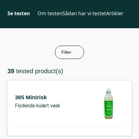
Se testen
Om testen
Sådan har vi testet
Artikler
Filter
39
tested product(s)
365 Minirisk
Flydende kulørt vask