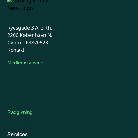
Ryesgade 3 A, 2. th.
2200 København N.
CVR-nr: 63870528
Kontakt
Medlemsservice
Man-tirsdag: kl. 9-12
Onsdag: Lukket
Tors-fredag: kl. 9-12
7741 7741
Kontakt medlemsservice
Rådgivning
For medlemmer: 7741 7777
Man-fredag 9-15
Services